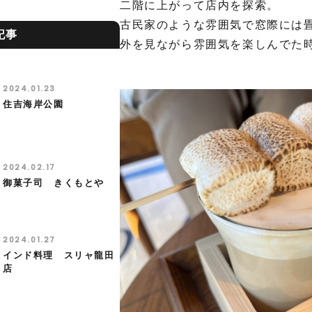
二階に上がって店内を探索。
古民家のような雰囲気で窓際には
記事
外を見ながら雰囲気を楽しんでた
2024.01.23
住吉海岸公園
2024.02.17
御菓子司 きくもとや
2024.01.27
インド料理 スリャ龍田
店