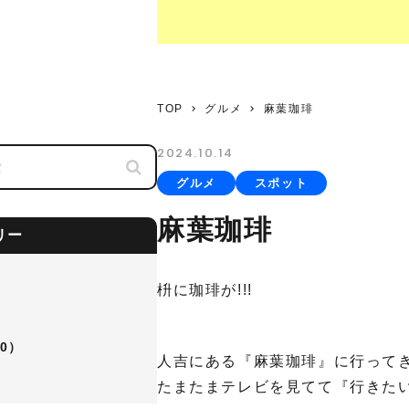
TOP
グルメ
麻葉珈琲
2024.10.14
グルメ
スポット
麻葉珈琲
リー
）
枡に珈琲が!!!
）
0）
人吉にある『麻葉珈琲』に行って
たまたまテレビを見てて『行きた