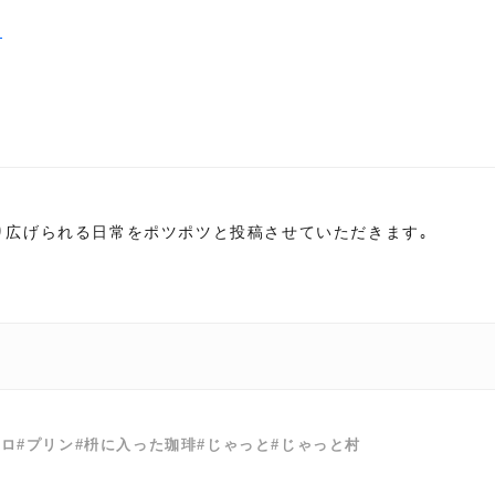
ら
り広げられる日常をポツポツと投稿させていただきます｡
マロ
#プリン
#枡に入った珈琲
#じゃっと
#じゃっと村