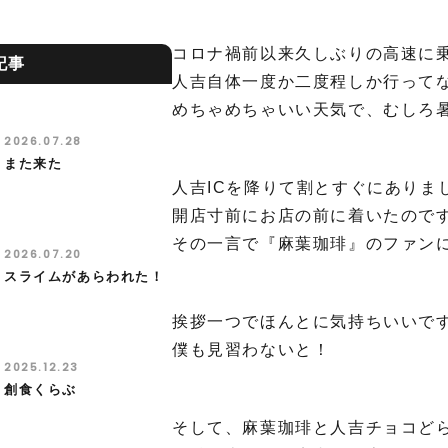
コロナ禍前以来久しぶりの高速に
記事
人吉自体一度か二度程しか行って
めちゃめちゃいい天気で、むしろ
2026.07.28
また来た
人吉ICを降りて割とすぐにありま
開店寸前にお店の前に着いたので
その一言で『麻葉珈琲』のファン
2026.07.20
スライムがあらわれた！
挨拶一つでほんとに気持ちいいで
僕も見習わないと！
2025.12.23
創食くらぶ
そして、麻葉珈琲と人吉チョコど