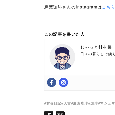
麻葉珈琲さんのInstagramは
こち
この記事を書いた人
じゃっと村村長
日々の暮らしで繰
#村長日記
#人吉
#麻葉珈琲
#珈琲
#マシュ