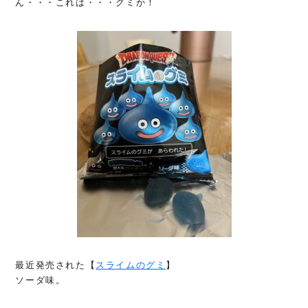
ん・・・これは・・・グミか！
最近発売された【
スライムのグミ
】
ソーダ味。